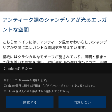
アンティーク調のシャンデリアが光るエレガ
ントな空間
こちらのトイレには、アンティーク風のかわいらしいシャンデ
リアが空間にエレガントな雰囲気を加えています。
壁紙にはクラシカルなモチーフが施されており、照明と相まっ
て落ち着いた空間を演出。壁紙や照明の選び方ひとつで、空間
の印象は大きく変わります。
Cookieポリシー
ダークウッドのシェルフも統一感を保ち、全体のデザインに調
当サイトではCookieを使用します。
和しています。
Cookieの使用に関する詳細は 「
プライバシーポリシー
」をご覧ください。
細部にまでこだわったインテリアが、日常の空間を特別なもの
Cookieを受け入れるか拒否するか選択してください。
にしてくれます。
同意する
同意しない