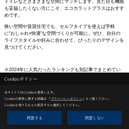
トイレなどさまざまな空間にマッチします。見た目も機能
も妥協したくない方にこそ、エコカラットプラスはおすす
めです。
狭い空間や賃貸住宅でも、セルフタイプを使えば手軽
に“おしゃれ×快適”な空間づくりが可能に。ぜひ、自分の
ライフスタイルや好みに合わせて、ぴったりのデザインを
見つけてください。
※2024年に人気だったランキングも別記事でまとめてい
ます。
Cookieポリシー
【2024年版】LIXILエコカラットプラスTOP5｜人気理
当サイトではCookieを使用します。
由と空間別おすすめ
Cookieの使用に関する詳細は 「
プライバシーポリシー
」をご覧ください。
Cookieを受け入れるか拒否するか選択してください。
空間別写真集 ｜エコカラット施工例はコチラ▼ ▽
同意する
同意しない
▼