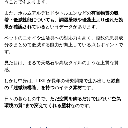
うことでもあります。
また、ホルムアルデヒドやトルエンなどの
有害物質の吸
着・低減性能についても、調湿壁紙や珪藻土より優れた効
果が確認されている
というデータがあります。
ペットのニオイや生活臭への対応力も高く、複数の悪臭成
分をまとめて低減する能力が向上している点もポイントで
す。
見た目は、まるで天然石や高級タイルのような上質な質
感。
しかし中身は、LIXILが長年の研究開発で生み出した
独自
の「超微細構造」を持つハイテク素材
です。
日々の暮らしの中で、
ただ空間を飾るだけではない“空気
環境の質”まで変えてくれる壁材
なのです。