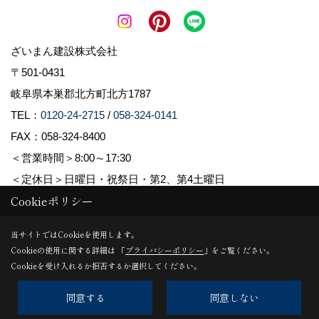
ざいまん建設株式会社
〒501-0431
岐阜県本巣郡北方町北方1787
TEL：
0120-24-2715
/
058-324-0141
FAX：058-324-8400
＜営業時間＞8:00～17:30
＜定休日＞日曜日・祝祭日・第2、第4土曜日
Cookieポリシー
Copyright (c) ざいまん建設株式会社. All Rights Reserved.
当サイトではCookieを使用します。
Cookieの使用に関する詳細は 「
プライバシーポリシー
」をご覧ください。
Produced by
ゴデスクリエイト
Cookieを受け入れるか拒否するか選択してください。
同意する
同意しない