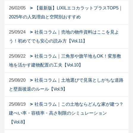
26/02/05
【最新版】LIXILエコカラットプラスTOP5｜
2025年の人気理由と空間別おすすめ
25/09/24
社長コラム｜売地の物件資料はここを見よ
う！初めてでも安心の読み方【Vol.11】
25/08/22
社長コラム｜三角形や旗竿地もOK！変形敷
地を活かす建物配置の工夫【Vol.10】
25/08/20
社長コラム｜土地選びで見落としがちな道路
と壁面後退のルール【Vol.9】
25/08/19
社長コラム｜この土地ならどんな家が建つ？
建ぺい率・容積率・高さ制限のシミュレーション
【Vol.8】