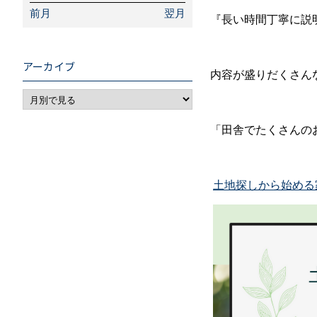
前月
翌月
『長い時間丁寧に説
アーカイブ
内容が盛りだくさん
「田舎でたくさんの
土地探しから始める