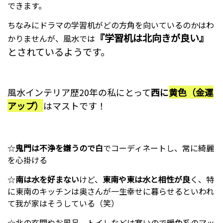
できます。
ちなみにドラマの学習机がどの方角を向いているのかはわ
『学習机は北向きが良い』
かりませんが、風水では
とされているようです。
風水インテリア歴20年の私にとって
西に
黄色（金運
アップ）
はマストです！
☆
鬼門は不浄を嫌うので白
でコーディネートし、常に綺麗
を心掛ける
☆
南は水を好まない
けど、
東南や東は水と相性が良
く、特
に東南のキッチンは奥さんが一生幸せに暮らせるといわれ
て我が家はそうしている（笑）
☆北の玄関やお風呂、トイレなどは寒いので暖色系のマッ