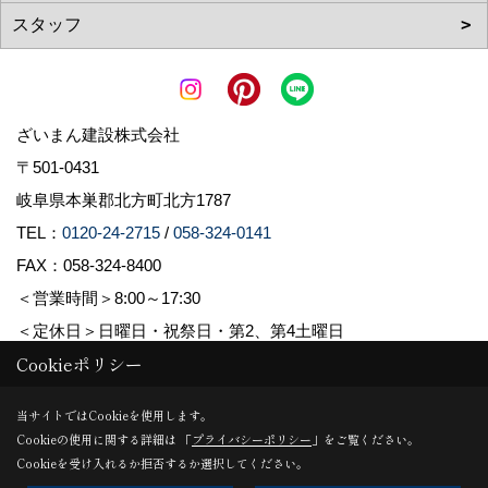
ざいまん建設株式会社
〒501-0431
岐阜県本巣郡北方町北方1787
TEL：
0120-24-2715
/
058-324-0141
FAX：058-324-8400
＜営業時間＞8:00～17:30
＜定休日＞日曜日・祝祭日・第2、第4土曜日
Cookieポリシー
Copyright (c) ざいまん建設株式会社. All Rights Reserved.
当サイトではCookieを使用します。
Cookieの使用に関する詳細は 「
プライバシーポリシー
」をご覧ください。
Produced by
ゴデスクリエイト
Cookieを受け入れるか拒否するか選択してください。