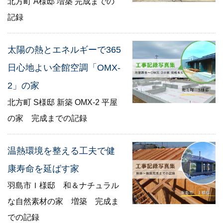
北方町 A様邸 増築 完成までの
記録
太陽の熱とエネルギーで365
日心地よい全館空調「OMX-
2」の家
北方町 S様邸 新築 OMX-2 平屋
の家 完成までの記録
温熱環境を整える工夫で健
康寿命を延ばす家
羽島市Ｉ様邸 和＆ナチュラル
な自然素材の家 増築 完成ま
での記録